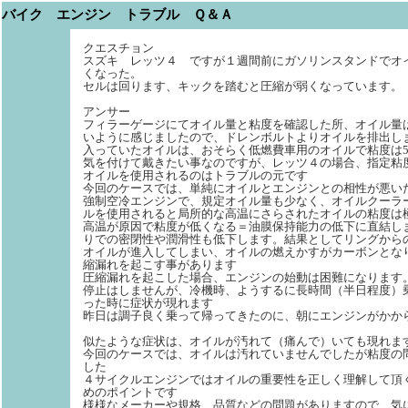
バイク エンジン トラブル Ｑ＆Ａ
クエスチョン
スズキ レッツ４ ですが１週間前にガソリンスタンドでオ
くなった。
セルは回ります、キックを踏むと圧縮が弱くなっています。
アンサー
フィラーゲージにてオイル量と粘度を確認した所、オイル量
いように感じましたので、ドレンボルトよりオイルを排出し
入っていたオイルは、おそらく低燃費車用のオイルで粘度は5w
気を付けて戴きたい事なのですが、レッツ４の場合、指定粘度
オイルを使用されるのはトラブルの元です
今回のケースでは、単純にオイルとエンジンとの相性が悪い
強制空冷エンジンで、規定オイル量も少なく、オイルクーラ
ルを使用されると局所的な高温にさらされたオイルの粘度は
高温が原因で粘度が低くなる＝油膜保持能力の低下に直結し
りでの密閉性や潤滑性も低下します。結果としてリングから
オイルが進入してしまい、オイルの燃えかすがカーボンとな
縮漏れを起こす事があります
圧縮漏れを起こした場合、エンジンの始動は困難になります
停止はしませんが、冷機時、ようするに長時間（半日程度）
った時に症状が現れます
昨日は調子良く乗って帰ってきたのに、朝にエンジンがかか
似たような症状は、オイルが汚れて（痛んで）いても現れま
今回のケースでは、オイルは汚れていませんでしたが粘度の
した
４サイクルエンジンではオイルの重要性を正しく理解して頂
めのポイントです
様様なメーカーや規格、品質などの問題がありますので、気